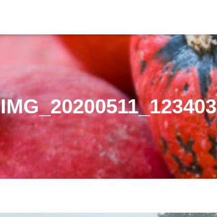
IMG_20200511_123403