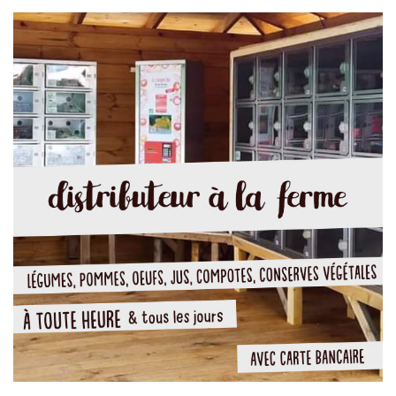
T
I
O
N