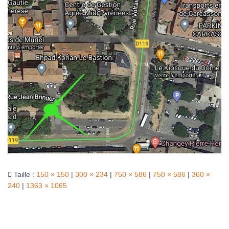
T
I
O
N
Taille :
150 × 150
|
300 × 234
|
750 × 586
|
750 × 586
|
360 ×
240
|
1363 × 1065