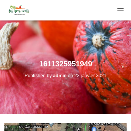
O
U
V
R
I
R
/
F
E
1611325951949
R
M
Published by
admin
on
22 janvier 2021
E
R
L
A
N
A
V
I
G
A